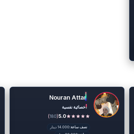
Nouran Attar
اخصائية نفسية
)
(
5.0
180
نصف ساعة:
14.000 دينار