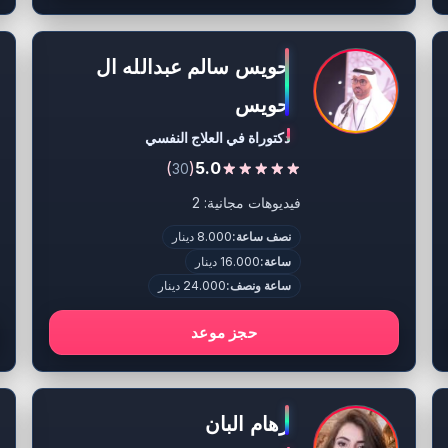
حويس سالم عبدالله ال
حويس
دكتوراة في العلاج النفسي
)
(
5.0
30
فيديوهات مجانية: 2
نصف ساعة:
8.000 دينار
ساعة:
16.000 دينار
ساعة ونصف:
24.000 دينار
حجز موعد
رهام البان