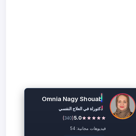
Omnia Nagy Shouab
دكتوراة في العلاج النفسي
)
(
5.0
340
فيديوهات مجانية: 54